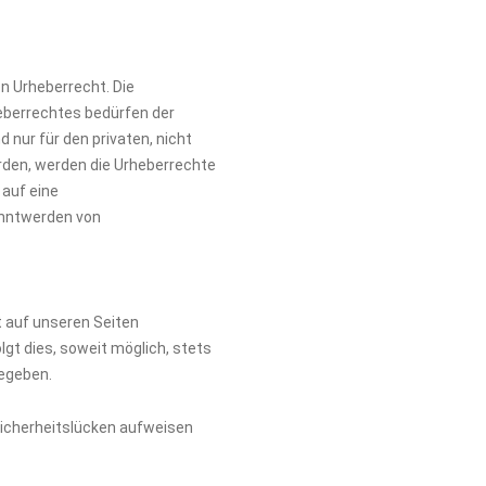
en Urheberrecht. Die
heberrechtes bedürfen der
 nur für den privaten, nicht
urden, werden die Urheberrechte
 auf eine
anntwerden von
 auf unseren Seiten
gt dies, soweit möglich, stets
gegeben.
 Sicherheitslücken aufweisen