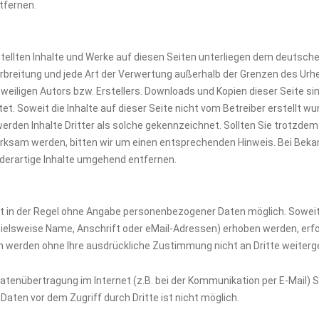
tfernen.
stellten Inhalte und Werke auf diesen Seiten unterliegen dem deutsch
Verbreitung und jede Art der Verwertung außerhalb der Grenzen des Ur
eiligen Autors bzw. Erstellers. Downloads und Kopien dieser Seite sind
. Soweit die Inhalte auf dieser Seite nicht vom Betreiber erstellt w
erden Inhalte Dritter als solche gekennzeichnet. Sollten Sie trotzdem
ksam werden, bitten wir um einen entsprechenden Hinweis. Bei Bek
derartige Inhalte umgehend entfernen.
st in der Regel ohne Angabe personenbezogener Daten möglich. Soweit
lsweise Name, Anschrift oder eMail-Adressen) erhoben werden, erfol
ten werden ohne Ihre ausdrückliche Zustimmung nicht an Dritte weiter
Datenübertragung im Internet (z.B. bei der Kommunikation per E-Mail)
Daten vor dem Zugriff durch Dritte ist nicht möglich.